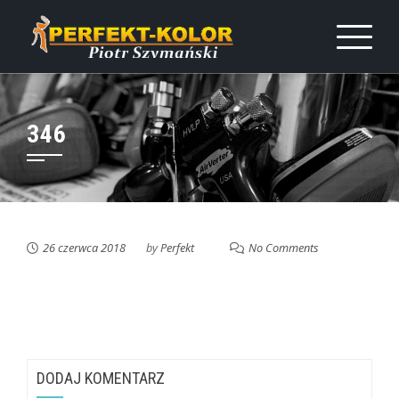
Skip
to
content
346
26 czerwca 2018
by
Perfekt
No Comments
DODAJ KOMENTARZ